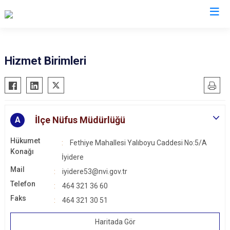
Rize
Hizmet Birimleri
Ardeşen
Hemşin
Çamlıhemşin
İkizdere
Çayeli
İyidere
İlçe Nüfus Müdürlüğü
A
Derepazarı
Kalkandere
Hükumet
Fethiye Mahallesi Yalıboyu Caddesi No:5/A
Fındıklı
Pazar
Konağı
İyidere
Güneysu
Mail
iyidere53@nvi.gov.tr
Telefon
464 321 36 60
Faks
464 321 30 51
Haritada Gör